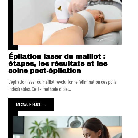
Épilation laser du maillot :
étapes, les résultats et les
soins post-épilation
L’épilation laser du maillot révolutionne l’élimination des poils
indésirables. Cette méthode cible
…
EN SAVOIR PLUS