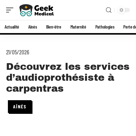
Actualité
Aînés
Bien-être
Maternité
Pathologies
Perte d
21/05/2026
Découvrez les services
d’audioprothésiste à
carpentras
AÎNÉS