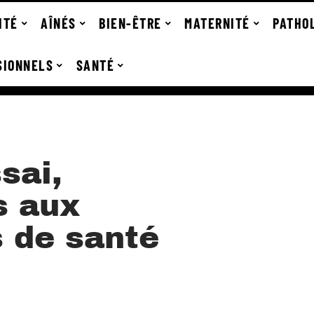
ITÉ
AÎNÉS
BIEN-ÊTRE
MATERNITÉ
PATHO
SIONNELS
SANTÉ
sai,
s aux
s de santé