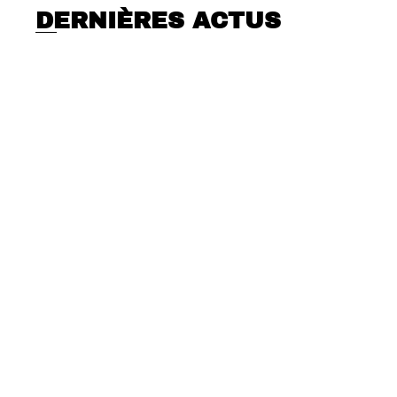
DERNIÈRES ACTUS
Quelle position pour la cohérence
cardiaque ?