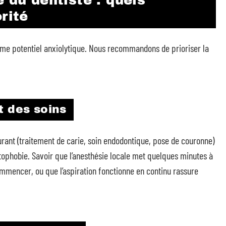
 du dentiste : quels
rité
 même potentiel anxiolytique. Nous recommandons de prioriser la
t des soins
urant (traitement de carie, soin endodontique, pose de couronne)
ntophobie. Savoir que l’anesthésie locale met quelques minutes à
 commencer, ou que l’aspiration fonctionne en continu rassure