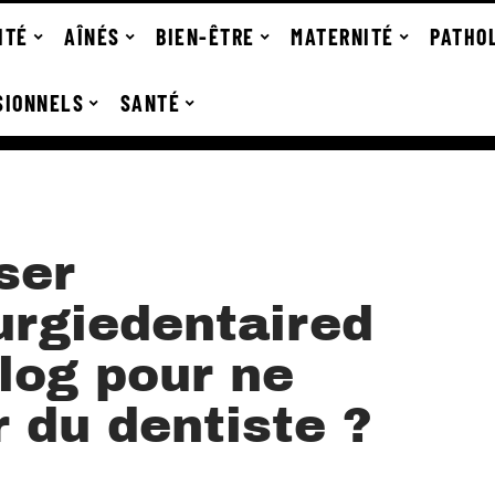
ITÉ
AÎNÉS
BIEN-ÊTRE
MATERNITÉ
PATHO
SIONNELS
SANTÉ
ser
urgiedentaired
log pour ne
r du dentiste ?