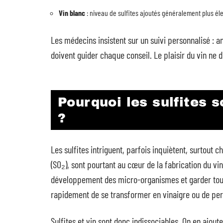
Vin blanc
: niveau de sulfites ajoutés généralement plus él
Les médecins insistent sur un suivi personnalisé : 
doivent guider chaque conseil. Le plaisir du vin ne d
Pourquoi les sulfites s
?
Les sulfites intriguent, parfois inquiètent, surtout
(SO₂), sont pourtant au cœur de la fabrication du vin.
développement des micro-organismes et garder toute
rapidement de se transformer en vinaigre ou de pe
Sulfites et vin sont donc indissociables. On en ajoute