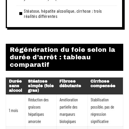
Stéatose, hépatite alcoolique, cirrhose : trois
réalités différentes
Régénération du foie selon la
durée d’arrêt : tableau
comparatif
Durée
Stéatose
Fibrose
Cirrhose
sans
simple (foie
débutante
compensée
alcool
gras)
Réduction des
Amélioration
Stabilisation
graisses
partielle des
possible, pas de
1 mois
hépatiques
marqueurs
régression
amorcée
biologiques
significative