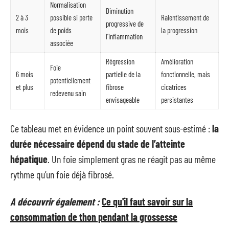
Normalisation
Diminution
2 à 3
possible si perte
Ralentissement de
progressive de
mois
de poids
la progression
l’inflammation
associée
Régression
Amélioration
Foie
6 mois
partielle de la
fonctionnelle, mais
potentiellement
et plus
fibrose
cicatrices
redevenu sain
envisageable
persistantes
Ce tableau met en évidence un point souvent sous-estimé :
la
durée nécessaire dépend du stade de l’atteinte
hépatique
. Un foie simplement gras ne réagit pas au même
rythme qu’un foie déjà fibrosé.
A découvrir également :
Ce qu'il faut savoir sur la
consommation de thon pendant la grossesse