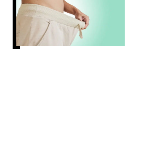
Tout savoir sur l’impuissance
masculine
Contact
Mentions Légales
Sitemap
© 2025 | geekmedical.fr