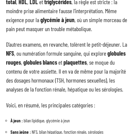
total
,
HDL
,
LDL
et
triglycérides
, la règle est stricte : la
moindre prise alimentaire fausse l’interprétation. Même
exigence pour la
glycémie à jeun
, où un simple morceau de
pain peut masquer un trouble métabolique.
D’autres examens, en revanche, tolèrent le petit-déjeuner. La
NFS
, ou numération formule sanguine, qui explore
globules
rouges
,
globules blancs
et
plaquettes
, se moque du
contenu de votre assiette. Il en va de même pour la majorité
des dosages hormonaux (TSH, hormones sexuelles), les
analyses de la fonction rénale, hépatique ou les sérologies.
Voici, en résumé, les principales catégories :
À jeun :
bilan lipidique, glycémie à jeun
Sans jeûne :
NFS, bilan hépatique, fonction rénale, sérologies