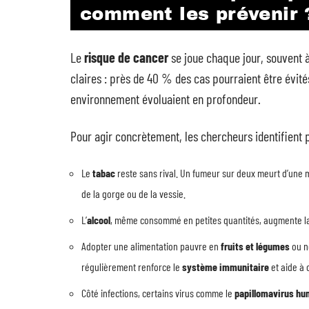
comment les prévenir 
Le
risque de cancer
se joue chaque jour, souvent 
claires : près de 40 % des cas pourraient être évités,
environnement évoluaient en profondeur.
Pour agir concrètement, les chercheurs identifient p
Le
tabac
reste sans rival. Un fumeur sur deux meurt d’une m
de la gorge ou de la vessie.
L’
alcool
, même consommé en petites quantités, augmente la 
Adopter une alimentation pauvre en
fruits et légumes
ou né
régulièrement renforce le
système immunitaire
et aide à 
Côté infections, certains virus comme le
papillomavirus hu