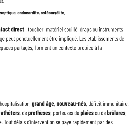
us.
 septique
,
endocardite
,
ostéomyélite
.
tact direct
: toucher, matériel souillé, draps ou instruments
ge peut ponctuellement être impliqué. Les établissements de
 espaces partagés, forment un contexte propice à la
hospitalisation,
grand âge
,
nouveau-nés
, déficit immunitaire,
cathéters
, de
prothèses
, porteuses de
plaies
ou de
brûlures
,
e. Tout délais d’intervention se paye rapidement par des