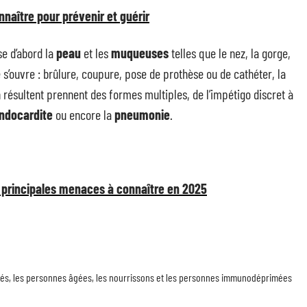
nnaître pour prévenir et guérir
se d’abord la
peau
et les
muqueuses
telles que le nez, la gorge,
rte s’ouvre : brûlure, coupure, pose de prothèse ou de cathéter, la
en résultent prennent des formes multiples, de l’impétigo discret à
ndocardite
ou encore la
pneumonie
.
s principales menaces à connaître en 2025
isés, les personnes âgées, les nourrissons et les personnes immunodéprimées