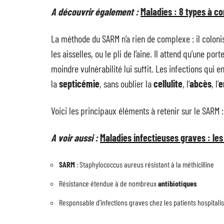
A découvrir également :
Maladies : 8 types à co
La méthode du SARM n’a rien de complexe : il coloni
les aisselles, ou le pli de l’aine. Il attend qu’une po
moindre vulnérabilité lui suffit. Les infections qui 
la
septicémie
, sans oublier la
cellulite
, l’
abcès
, l’
e
Voici les principaux éléments à retenir sur le SARM :
A voir aussi :
Maladies infectieuses graves : le
SARM
: Staphylococcus aureus résistant à la méthicilline
Résistance étendue à de nombreux
antibiotiques
Responsable d’infections graves chez les patients hospital