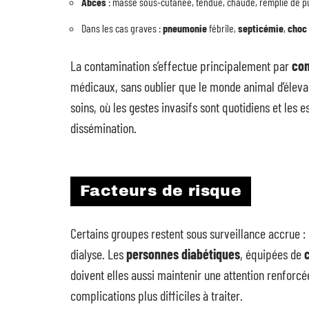
Abcès
: masse sous-cutanée, tendue, chaude, remplie de p
Dans les cas graves :
pneumonie
fébrile,
septicémie
,
choc
La contamination s’effectue principalement par
con
médicaux, sans oublier que le monde animal d’éleva
soins, où les gestes invasifs sont quotidiens et les
dissémination.
Facteurs de risque
Certains groupes restent sous surveillance accrue : 
dialyse. Les
personnes diabétiques
, équipées de
doivent elles aussi maintenir une attention renforcé
complications plus difficiles à traiter.