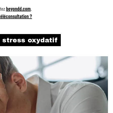
itez
beyondd.com
.
téléconsultation ?
 stress oxydatif