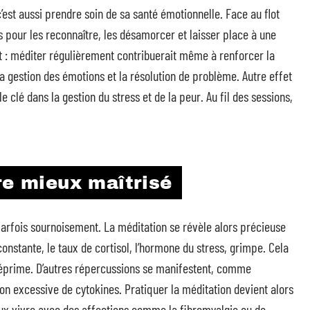
’est aussi prendre soin de sa santé émotionnelle. Face au flot
s pour les reconnaître, les désamorcer et laisser place à une
nt : méditer régulièrement contribuerait même à renforcer la
a gestion des émotions et la résolution de problème. Autre effet
e clé dans la gestion du stress et de la peur. Au fil des sessions,
re mieux maîtrisé
, parfois sournoisement. La méditation se révèle alors précieuse
onstante, le taux de cortisol, l’hormone du stress, grimpe. Cela
 déprime. D’autres répercussions se manifestent, comme
ion excessive de cytokines. Pratiquer la méditation devient alors
eux vivre avec des affections comme la fibromyalgie ou de