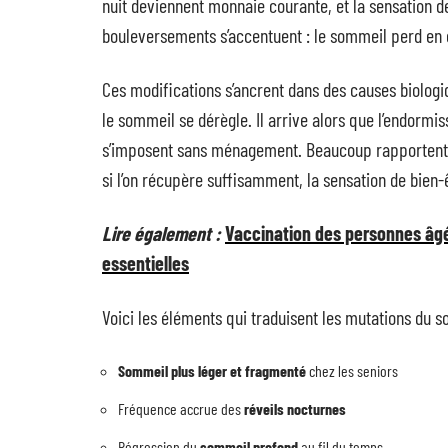
nuit deviennent monnaie courante, et la sensation de
bouleversements s’accentuent : le sommeil perd en co
Ces modifications s’ancrent dans des causes biologiq
le sommeil se dérègle. Il arrive alors que l’endormi
s’imposent sans ménagement. Beaucoup rapportent u
si l’on récupère suffisamment, la sensation de bien-
Lire également :
Vaccination des personnes âgé
essentielles
Voici les éléments qui traduisent les mutations du s
Sommeil plus léger et fragmenté
chez les seniors
Fréquence accrue des
réveils nocturnes
Régression du
sommeil profond
au fil du temps