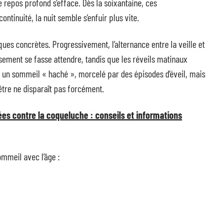
 repos profond s’efface. Dès la soixantaine, ces
ntinuité, la nuit semble s’enfuir plus vite.
ues concrètes. Progressivement, l’alternance entre la veille et
ssement se fasse attendre, tandis que les réveils matinaux
n sommeil « haché », morcelé par des épisodes d’éveil, mais
être ne disparaît pas forcément.
es contre la coqueluche : conseils et informations
ommeil avec l’âge :