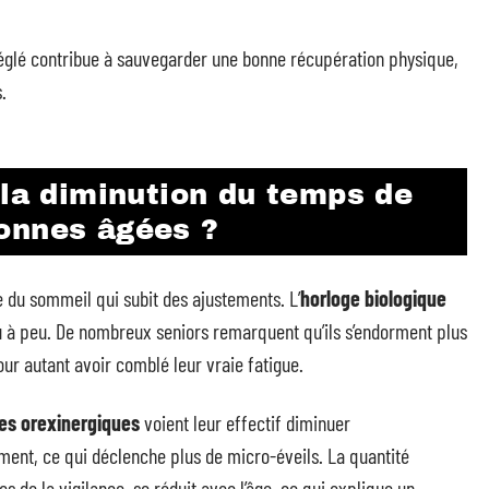
réglé contribue à sauvegarder une bonne récupération physique,
.
 la diminution du temps de
onnes âgées ?
e du sommeil qui subit des ajustements. L’
horloge biologique
eu à peu. De nombreux seniors remarquent qu’ils s’endorment plus
pour autant avoir comblé leur vraie fatigue.
es orexinergiques
voient leur effectif diminuer
ment, ce qui déclenche plus de micro-éveils. La quantité
 de la vigilance, se réduit avec l’âge, ce qui explique un