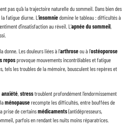
ent pas qu’à la trajectoire naturelle du sommeil. Dans bien des
 la fatigue diurne. L’
insomnie
domine le tableau : difficultés à
ntiment d’insatisfaction au réveil. L’
apnée du sommeil
,
ssi.
 donne. Les douleurs liées à l’
arthrose
ou à l’
ostéoporose
s repos
provoque mouvements incontrôlables et fatigue
, tels les troubles de la mémoire, bousculent les repères et
,
anxiété
,
stress
troublent profondément l’endormissement
 la
ménopause
recompte les difficultés, entre bouffées de
La prise de certains
médicaments
(antidépresseurs,
sommeil, parfois en rendant les nuits moins réparatrices.