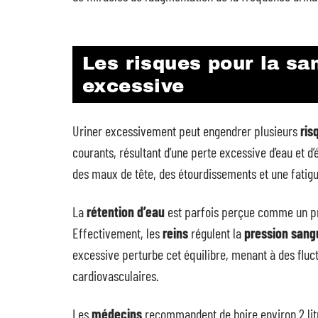
Les risques pour la sa
excessive
Uriner excessivement peut engendrer plusieurs
ris
courants, résultant d’une perte excessive d’eau et d
des maux de tête, des étourdissements et une fatig
La
rétention d’eau
est parfois perçue comme un pro
Effectivement, les
reins
régulent la
pression sang
excessive perturbe cet équilibre, menant à des fluct
cardiovasculaires.
Les
médecins
recommandent de boire environ 2 litr