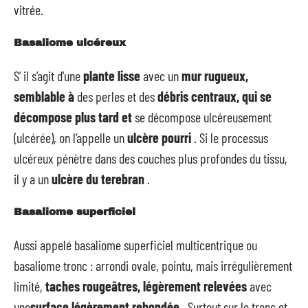
vitrée.
Basaliome ulcéreux
S’ il s’agit d’une
plante lisse
avec un
mur rugueux,
semblable à
des perles et des
débris centraux, qui se
décompose plus tard et
se décompose ulcéreusement
(ulcérée), on l’appelle un
ulcère pourri
. Si le processus
ulcéreux pénètre dans des couches plus profondes du tissu,
il y a un
ulcère du terebran
.
Basaliome superficiel
Aussi appelé basaliome superficiel multicentrique ou
basaliome tronc : arrondi ovale, pointu, mais irrégulièrement
limité,
taches rougeâtres, légèrement relevées
avec
une
surface légèrement rebondée
. Surtout sur le tronc et