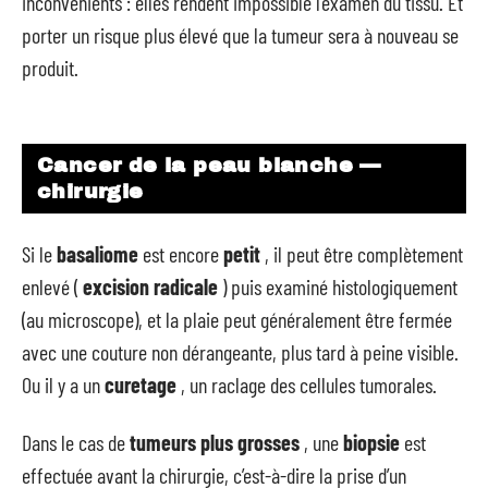
inconvénients : elles rendent impossible l’examen du tissu. Et
porter un risque plus élevé que la tumeur sera à nouveau se
produit.
Cancer de la peau blanche —
chirurgie
Si le
basaliome
est encore
petit
, il peut être complètement
enlevé (
excision radicale
) puis examiné histologiquement
(au microscope), et la plaie peut généralement être fermée
avec une couture non dérangeante, plus tard à peine visible.
Ou il y a un
curetage
, un raclage des cellules tumorales.
Dans le cas de
tumeurs plus grosses
, une
biopsie
est
effectuée avant la chirurgie, c’est-à-dire la prise d’un