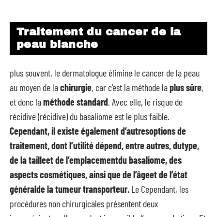
Traitement du cancer de la
peau blanche
plus souvent, le dermatologue élimine le cancer de la peau
au moyen de la
chirurgie
, car c’est la méthode la
plus sûre
,
et donc la
méthode standard
. Avec elle, le risque de
récidive (récidive) du basaliome est le plus faible.
Cependant, il existe également d’autres
options de
traitement
, dont l’utilité dépend, entre autres, du
type,
de la taille
et de l’
emplacement
du basaliome, des
aspects cosmétiques, ainsi que de l’
âge
et de l’
état
général
de la tumeur transporteur.
Le Cependant, les
procédures non chirurgicales présentent deux