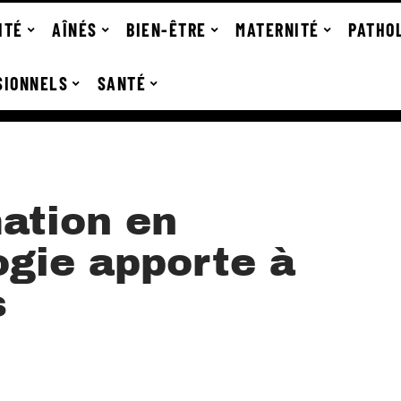
ITÉ
AÎNÉS
BIEN-ÊTRE
MATERNITÉ
PATHO
SIONNELS
SANTÉ
mation en
gie apporte à
s