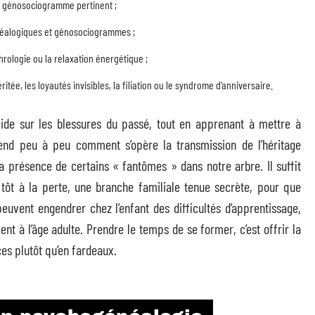
un génosociogramme pertinent ;
énéalogiques et génosociogrammes ;
ologie ou la relaxation énergétique ;
ritée, les loyautés invisibles, la filiation ou le syndrome d’anniversaire.
cide sur les blessures du passé, tout en apprenant à mettre à
end peu à peu comment s’opère la transmission de l’héritage
la présence de certains « fantômes » dans notre arbre. Il suffit
tôt à la perte, une branche familiale tenue secrète, pour que
 peuvent engendrer chez l’enfant des difficultés d’apprentissage,
nt à l’âge adulte. Prendre le temps de se former, c’est offrir la
es plutôt qu’en fardeaux.